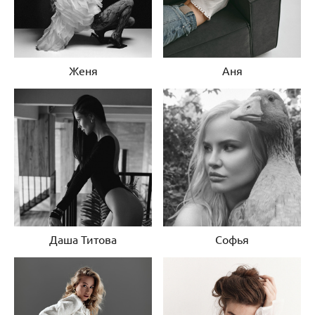
Женя
Аня
Даша Титова
Софья